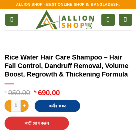
Skip
ALLION SHOP - BEST ONLINE SHOP IN BANGLADESH.
to
content
Rice Water Hair Care Shampoo – Hair
Fall Control, Dandruff Removal, Volume
Boost, Regrowth & Thickening Formula
৳
950.00
৳
690.00
Rice Water Hair Care Shampoo – Hair Fall Control, Dandruff R
অর্ডার করুন
কার্টে যোগ করুন