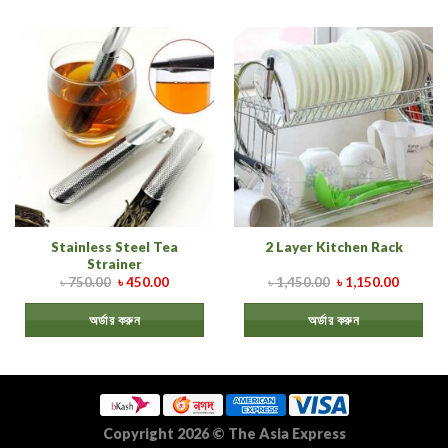
Stainless Steel Tea
2 Layer Kitchen Rack
Strainer
৳
750.00
৳
450.00
৳
1,450.00
৳
1,150.00
অর্ডার করুন
অর্ডার করুন
Copyright 2026
©
The Asia Express