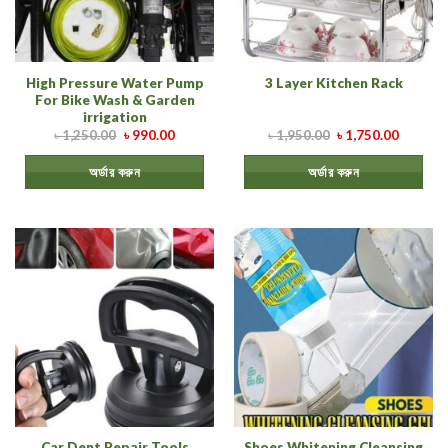
High Pressure Water Pump
3 Layer Kitchen Rack
For Bike Wash & Garden
irrigation
৳
1,250.00
৳
990.00
৳
1,950.00
৳
1,750.00
অর্ডার করুন
অর্ডার করুন
Car Dent Repair Tools
Shoes Whitening Cleansing