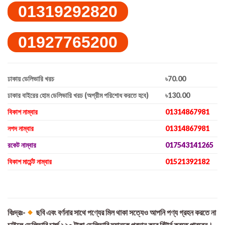
01319292820
01927765200
ঢাকায় ডেলিভারি খরচ
৳70.00
ঢাকার বাইরের হোম ডেলিভারি খরচ (অগ্রীম পরিশোধ করতে হবে)
৳130.00
বিকাশ নাম্বার
01314867981
নগদ নাম্বার
01314867981
রকেট নাম্বার
017543141265
বিকাশ মার্চেন্ট নাম্বার
01521392182
বিঃদ্রঃ-
ছবি এবং বর্ণনার সাথে পণ্যের মিল থাকা সত্যেও আপনি পণ্য গ্রহন করতে না
চাইলে ডেলিভারি চার্জ ১২০ টাকা ডেলিভারি ম্যানকে প্রদান করে রিটার্ন করতে পারবেন।