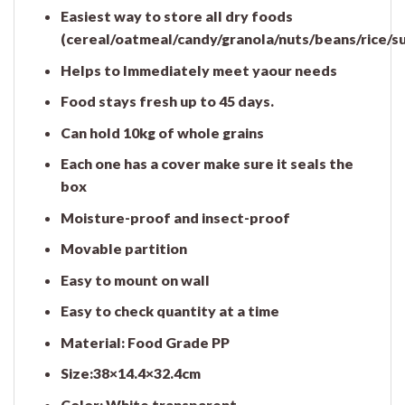
Easiest way to store all dry foods
(cereal/oatmeal/candy/granola/nuts/beans/rice/su
Helps to Immediately meet yaour needs
Food stays fresh up to 45 days.
Can hold 10kg of whole grains
Each one has a cover make sure it seals the
box
Moisture-proof and insect-proof
Movable partition
Easy to mount on wall
Easy to check quantity at a time
Material: Food Grade PP
Size:38×14.4×32.4cm
Color: White transparent