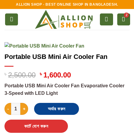
Skip
ALLION SHOP - BEST ONLINE SHOP IN BANGLADESH.
to
content
Portable USB Mini Air Cooler Fan
৳
2,500.00
৳
1,600.00
Portable USB Mini Air Cooler Fan Evaporative Cooler
3-Speed with LED Light
Portable USB Mini Air Cooler Fan quantity
অর্ডার করুন
কার্টে যোগ করুন