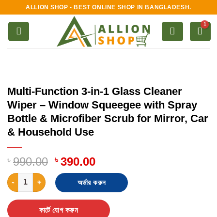
Skip
ALLION SHOP - BEST ONLINE SHOP IN BANGLADESH.
to
content
Multi-Function 3-in-1 Glass Cleaner
Wiper – Window Squeegee with Spray
Bottle & Microfiber Scrub for Mirror, Car
& Household Use
৳
990.00
৳
390.00
Multi-Function 3-in-1 Glass Cleaner Wiper – Window Squeegee w
অর্ডার করুন
কার্টে যোগ করুন