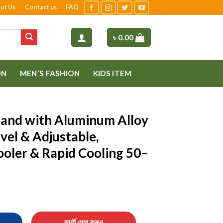
ut Us
Contact us
FAQ
৳
0.00
ON
MEN’S FASHION
KIDS ITEM
tand with Aluminum Alloy
vel & Adjustable,
oler & Rapid Cooling 50–
inum Alloy Holder – 360° Swivel & Adjustable, Semiconductor Cool
কার্টে যোগ করুন