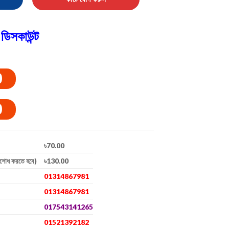
ডিসকাউন্ট
0
0
৳70.00
িশোধ করতে হবে)
৳130.00
01314867981
01314867981
017543141265
01521392182