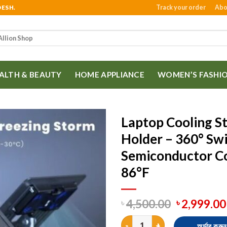
Track your order
Abo
DESH.
ALTH & BEAUTY
HOME APPLIANCE
WOMEN’S FASHI
Laptop Cooling S
Holder – 360° Swi
Semiconductor Co
86°F
4,500.00
2,999.00
৳
৳
Laptop Cooling Stand with Alum
অর্ডার করুন