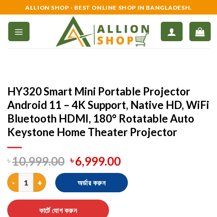
Skip
ALLION SHOP - BEST ONLINE SHOP IN BANGLADESH.
to
content
HY320 Smart Mini Portable Projector
Android 11 – 4K Support, Native HD, WiFi
Bluetooth HDMI, 180° Rotatable Auto
Keystone Home Theater Projector
৳
10,999.00
৳
6,999.00
HY320 Smart Mini Portable Projector Android 11 – 4K Support,
অর্ডার করুন
কার্টে যোগ করুন