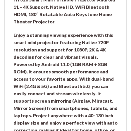
11 – 4K Support, Native HD, WiFi Bluetooth
HDMI, 180° Rotatable Auto Keystone Home
Theater Projector
Enjoy a stunning viewing experience with this
smart mini projector featuring Native 720P
resolution and support for 1080P, 2K & 4K
decoding for clear and vibrant visuals.
Powered by Android 11.0 (1GB RAM + 8GB
ROM), it ensures smooth performance and
access to your favorite apps. With dual-band
WiFi (2.4G & 5G) and Bluetooth 5.0, you can
easily connect and stream wirelessly. It
supports screen mirroring (Airplay, Miracast,
Mirror Screen) from smartphones, tablets, and
laptops. Project anywhere with a 40–130 inch
display size and enjoy a perfect view with auto
correction, making it ideal for home, office, or