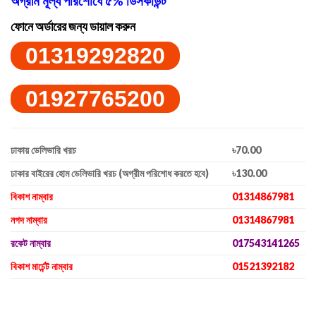
অগ্রীম মূল্য পরিশোধে ৫% ডিসকাউন্ট
ফোনে অর্ডারের জন্য ডায়াল করুন
01319292820
01927765200
ঢাকায় ডেলিভারি খরচ
৳70.00
ঢাকার বাইরের হোম ডেলিভারি খরচ (অগ্রীম পরিশোধ করতে হবে)
৳130.00
বিকাশ নাম্বার
01314867981
নগদ নাম্বার
01314867981
রকেট নাম্বার
017543141265
বিকাশ মার্চেন্ট নাম্বার
01521392182