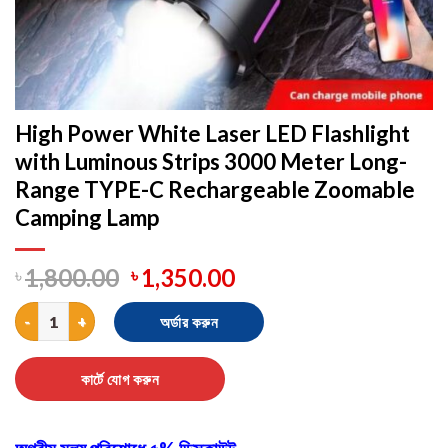
High Power White Laser LED Flashlight
with Luminous Strips 3000 Meter Long-
Range TYPE-C Rechargeable Zoomable
Camping Lamp
৳
1,800.00
৳
1,350.00
High Power White Laser LED Flashlight with Luminous Strips 
অর্ডার করুন
কার্টে যোগ করুন