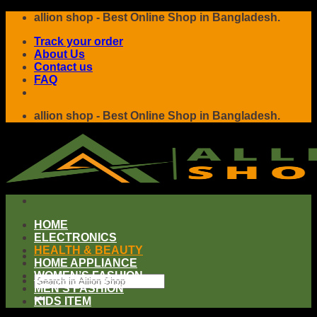
Skip
allion shop - Best Online Shop in Bangladesh.
to
Track your order
content
About Us
Contact us
FAQ
allion shop - Best Online Shop in Bangladesh.
HOME
ELECTRONICS
HEALTH & BEAUTY
HOME APPLIANCE
WOMEN’S FASHION
Search
MEN’S FASHION
for:
KIDS ITEM