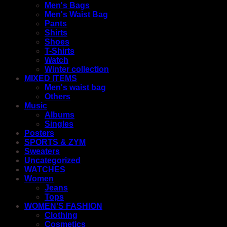
Men's Bags
Men's Waist Bag
Pants
Shirts
Shoes
T-Shirts
Watch
Winter collection
MIXED ITEMS
Men's waist bag
Others
Music
Albums
Singles
Posters
SPORTS & ZYM
Sweaters
Uncategorized
WATCHES
Women
Jeans
Tops
WOMEN'S FASHION
Clothing
Cosmetics