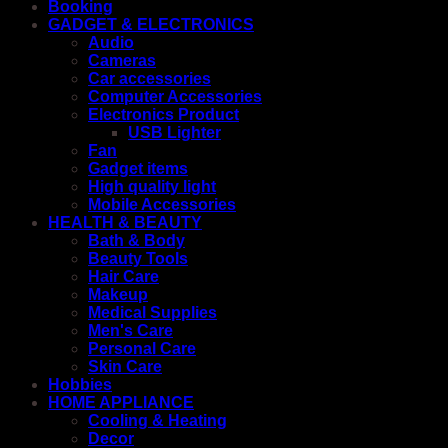
Booking
GADGET & ELECTRONICS
Audio
Cameras
Car accessories
Computer Accessories
Electronics Product
USB Lighter
Fan
Gadget items
High quality light
Mobile Accessories
HEALTH & BEAUTY
Bath & Body
Beauty Tools
Hair Care
Makeup
Medical Supplies
Men's Care
Personal Care
Skin Care
Hobbies
HOME APPLIANCE
Cooling & Heating
Decor