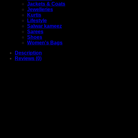
Jackets & Coats
Jewelleries
Kurtis
Lifestyle
Salwar kameez
Sarees
Shoes
Women's Bags
Description
Reviews (0)
Hair Styling Cream With Comb