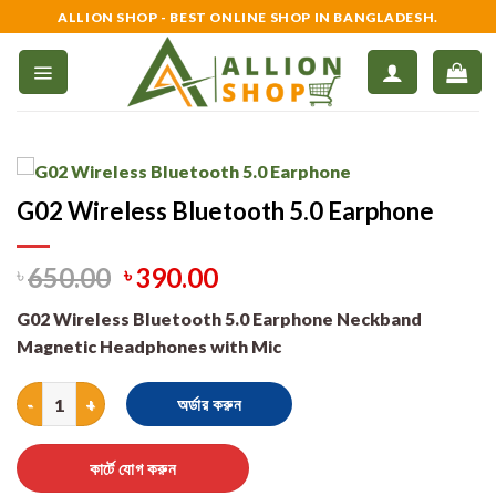
Skip
ALLION SHOP - BEST ONLINE SHOP IN BANGLADESH.
to
content
G02 Wireless Bluetooth 5.0 Earphone
৳
650.00
৳
390.00
G02 Wireless Bluetooth 5.0 Earphone Neckband
Magnetic Headphones with Mic
G02 Wireless Bluetooth 5.0 Earphone quantity
অর্ডার করুন
কার্টে যোগ করুন