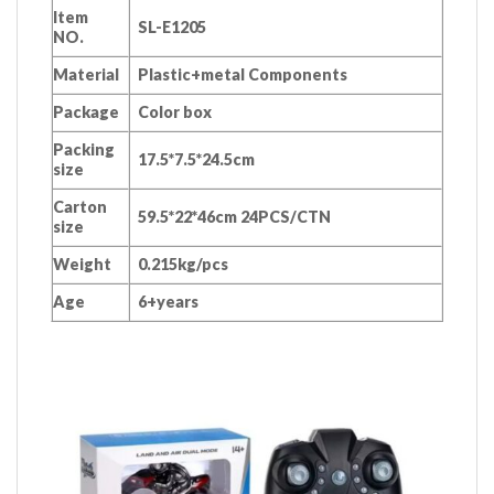
Item
SL-E1205
NO.
Material
Plastic+metal Components
Package
Color box
Packing
17.5*7.5*24.5cm
size
Carton
59.5*22*46cm 24PCS/CTN
size
Weight
0.215kg/pcs
Age
6+years