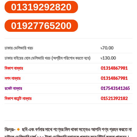
01319292820
01927765200
ঢাকায় ডেলিভারি খরচ
৳70.00
ঢাকার বাইরের হোম ডেলিভারি খরচ (অগ্রীম পরিশোধ করতে হবে)
৳130.00
বিকাশ নাম্বার
01314867981
নগদ নাম্বার
01314867981
রকেট নাম্বার
017543141265
বিকাশ মার্চেন্ট নাম্বার
01521392182
বিঃদ্রঃ-
ছবি এবং বর্ণনার সাথে পণ্যের মিল থাকা সত্যেও আপনি পণ্য গ্রহন করতে না
চাইলে ডেলিভারি চার্জ ১২০ টাকা ডেলিভারি ম্যানকে প্রদান করে রিটার্ন করতে পারবেন।