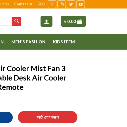
ut Us
Contact us
FAQ
৳
0.00
ON
MEN’S FASHION
KIDS ITEM
r Cooler Mist Fan 3
ble Desk Air Cooler
 Remote
 Fan 3 Speeds Rechargeable Desk Air Cooler Night Light with Remo
কার্টে যোগ করুন