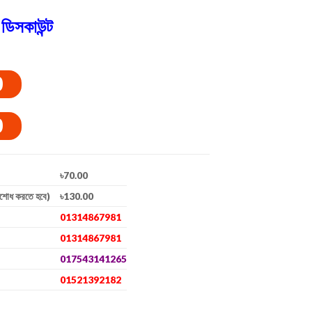
ডিসকাউন্ট
0
0
৳70.00
িশোধ করতে হবে)
৳130.00
01314867981
01314867981
017543141265
01521392182