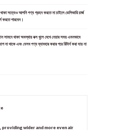
ল থাকা সত্যেও আপনি পণ্য গ্রহন করতে না চাইলে ডেলিভারি চার্জ
র্ন করতে পারবেন।
ান সামনে থাকা অবস্থায় বক্স খুলে দেখে নেয়ার সময় এমনভাবে
যোগ না থাকে এবং যেসব পণ্য ব্যাবহার করার পরে রিটার্ন করা যায় না
te
n, providing wider and more even air