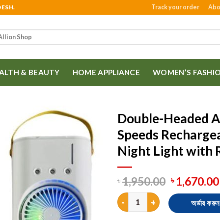
Track your order
Abo
DESH.
ALTH & BEAUTY
HOME APPLIANCE
WOMEN’S FASHI
Double-Headed Ai
Speeds Rechargea
Night Light with
1,950.00
1,670.00
৳
৳
Double-Headed Air Cooler Mist
অর্ডার করুন