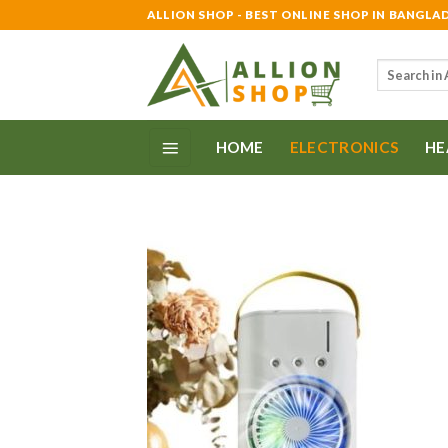
Skip
ALLION SHOP - BEST ONLINE SHOP IN BANGLA
to
content
Search
for:
HOME
ELECTRONICS
HE