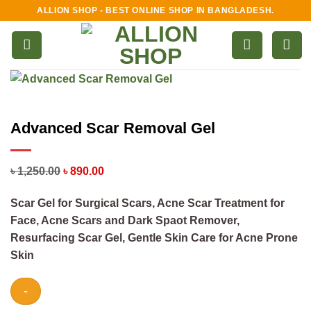
Skip
ALLION SHOP - BEST ONLINE SHOP IN BANGLADESH.
to
content
Advanced Scar Removal Gel
৳
1,250.00
৳
890.00
Scar Gel for Surgical Scars, Acne Scar Treatment for
Face, Acne Scars and Dark Spaot Remover,
Resurfacing Scar Gel, Gentle Skin Care for Acne Prone
Skin