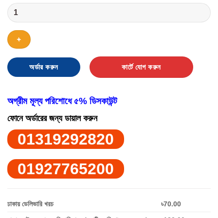
Advanced
Scar
Removal
Gel
quantity
অর্ডার করুন
কার্টে যোগ করুন
অগ্রীম মূল্য পরিশোধে ৫% ডিসকাউন্ট
ফোনে অর্ডারের জন্য ডায়াল করুন
01319292820
01927765200
ঢাকায় ডেলিভারি খরচ
৳70.00