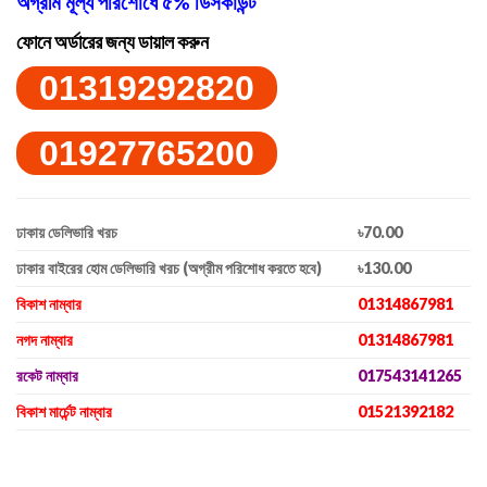
অগ্রীম মূল্য পরিশোধে ৫% ডিসকাউন্ট
ফোনে অর্ডারের জন্য ডায়াল করুন
01319292820
01927765200
ঢাকায় ডেলিভারি খরচ
৳70.00
ঢাকার বাইরের হোম ডেলিভারি খরচ (অগ্রীম পরিশোধ করতে হবে)
৳130.00
বিকাশ নাম্বার
01314867981
নগদ নাম্বার
01314867981
রকেট নাম্বার
017543141265
বিকাশ মার্চেন্ট নাম্বার
01521392182