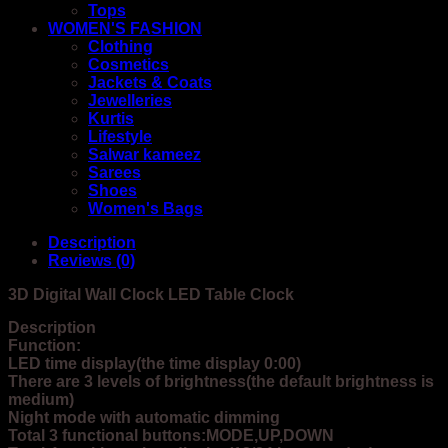
Tops
WOMEN'S FASHION
Clothing
Cosmetics
Jackets & Coats
Jewelleries
Kurtis
Lifestyle
Salwar kameez
Sarees
Shoes
Women's Bags
Description
Reviews (0)
3D Digital Wall Clock LED Table Clock
Description
Function:
LED time display(the time display 0:00)
There are 3 levels of brightness(the default brightness is
medium)
Night mode with automatic dimming
Total 3 functional buttons:MODE,UP,DOWN