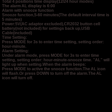
Total 4 positions time display(12/24 hour modes)
The alarm AL display is 6:00
Alarm with snooze function
Snooze function,5-60 minutes(The default interval time is
5 minutes)
Power:5V(AC adaptor excluded),CR2032 button cell
battery(not included) for settings back up,USB
Cable(included)
Time Setting:
Press MODE for 3s to enter time setting, setting order:
hour-minute.
Alarm Setting:
Under alarm mode, press MODE for 3s to enter time
setting, setting order: hour-minute-snooze time. ”AL” will
light up when setting.When the alarm beeps:
Press MODE to active the snooze function.The AL icon
will flash.Or press DOWN to turn off the alarm.The AL
icon will turn off.