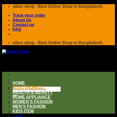
Skip
allion shop - Best Online Shop in Bangladesh.
to
Track your order
content
About Us
Contact us
FAQ
allion shop - Best Online Shop in Bangladesh.
HOME
ELECTRONICS
Search
HEALTH & BEAUTY
for:
HOME APPLIANCE
WOMEN’S FASHION
MEN’S FASHION
KIDS ITEM
৳
0.00