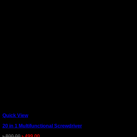
Quick View
20 in 1 Multifunctional Screwdriver
৳
800.00
৳
499.00