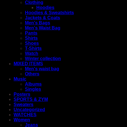
Clothing
Hoodies
Hoodies & Sweatshirts
Jackets & Coats
Men's Bags
Men's Waist Bag
Pants
Shirts
Shoes
T-Shirts
Watch
Winter collection
MIXED ITEMS
Men's waist bag
Others
Music
Albums
Singles
Posters
SPORTS & ZYM
Sweaters
Uncategorized
WATCHES
Women
Jeans