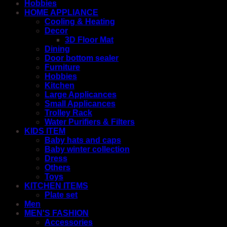
Hobbies
HOME APPLIANCE
Cooling & Heating
Decor
3D Floor Mat
Dining
Door bottom sealer
Furniture
Hobbies
Kitchen
Large Applicances
Small Applicances
Trolley Rack
Water Purifiers & Filters
KIDS ITEM
Baby hats and caps
Baby winter collection
Dress
Others
Toys
KITCHEN ITEMS
Plate set
Men
MEN'S FASHION
Accessories