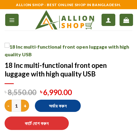
Skip
ALLION SHOP - BEST ONLINE SHOP IN BANGLADESH.
to
content
18 Inc multi-functional front open
luggage with high quality USB
৳
8,550.00
৳
6,990.00
18 Inc multi-functional front open luggage with high quality USB
অর্ডার করুন
কার্টে যোগ করুন