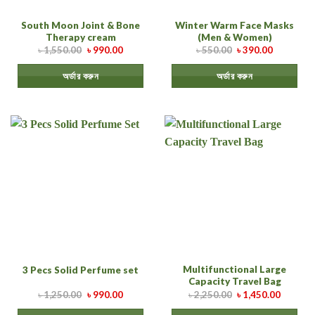
South Moon Joint & Bone
Winter Warm Face Masks
Therapy cream
(Men & Women)
৳
1,550.00
৳
990.00
৳
550.00
৳
390.00
অর্ডার করুন
অর্ডার করুন
Multifunctional Large
3 Pecs Solid Perfume set
Capacity Travel Bag
৳
1,250.00
৳
990.00
৳
2,250.00
৳
1,450.00