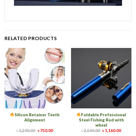
RELATED PRODUCTS
Silicon Retainer Teeth
Foldable Professional
Alignment
Steel Fishing Rod with
wheel
৳
1,240.00
৳
750.00
৳
2,500.00
৳
1,160.00