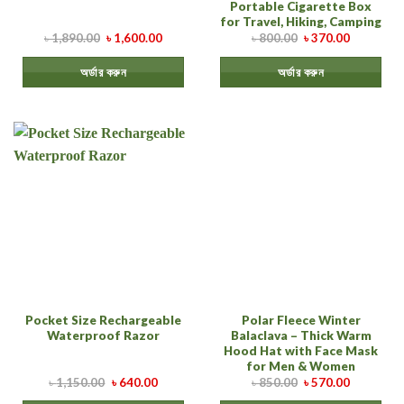
Portable Cigarette Box
for Travel, Hiking, Camping
৳
1,890.00
৳
1,600.00
৳
800.00
৳
370.00
অর্ডার করুন
অর্ডার করুন
Pocket Size Rechargeable
Polar Fleece Winter
Waterproof Razor
Balaclava – Thick Warm
Hood Hat with Face Mask
for Men & Women
৳
1,150.00
৳
640.00
৳
850.00
৳
570.00