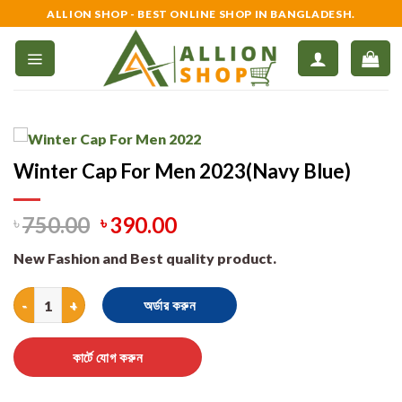
Skip
ALLION SHOP - BEST ONLINE SHOP IN BANGLADESH.
to
content
Winter Cap For Men 2023(Navy Blue)
৳
750.00
৳
390.00
New Fashion and Best quality product.
Winter Cap For Men 2023(Navy Blue) quantity
অর্ডার করুন
কার্টে যোগ করুন