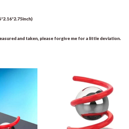
6*2.16*2.75inch)
asured and taken, please forgive me for a little deviation.