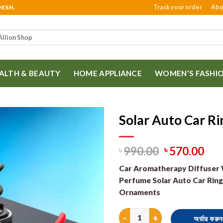
Track your order
Abo
DESH.
ALTH & BEAUTY
HOME APPLIANCE
WOMEN’S FASHI
Solar Auto Car Ri
990.00
570.00
৳
৳
Car Aromatherapy Diffuser 
Perfume Solar Auto Car Ring
Ornaments
Solar Auto Car Rings Rotary Ai
অর্ডার করুন