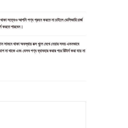
ল থাকা সত্যেও আপনি পণ্য গ্রহন করতে না চাইলে ডেলিভারি চার্জ
র্ন করতে পারবেন।
ান সামনে থাকা অবস্থায় বক্স খুলে দেখে নেয়ার সময় এমনভাবে
যোগ না থাকে এবং যেসব পণ্য ব্যাবহার করার পরে রিটার্ন করা যায় না