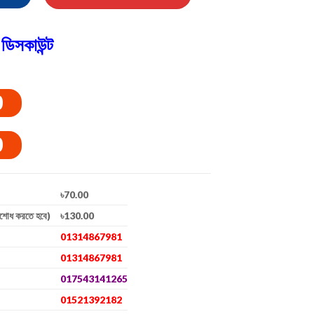
ডিসকাউন্ট
0
0
৳70.00
িশোধ করতে হবে)
৳130.00
01314867981
01314867981
017543141265
01521392182