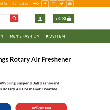
ut Us
Contact us
FAQ
৳
0.00
ON
MEN’S FASHION
KIDS ITEM
ngs Rotary Air Freshener
W/Spring Suspend Ball Dashboard
s Rotary Air Freshener Creative
r Freshener quantity
কার্টে যোগ করুন