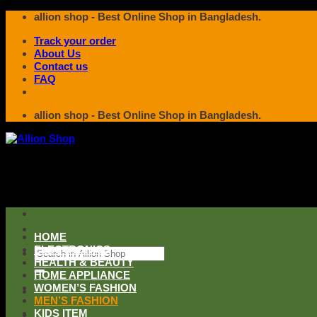
Skip
allion shop - Best Online Shop in Bangladesh.
to
Track your order
content
About Us
Contact us
FAQ
allion shop - Best Online Shop in Bangladesh.
HOME
ELECTRONICS
Search
HEALTH & BEAUTY
for:
HOME APPLIANCE
WOMEN’S FASHION
MEN’S FASHION
KIDS ITEM