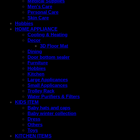
Medical Supplies
Men's Care
Personal Care
Skin Care
Hobbies
HOME APPLIANCE
Cooling & Heating
Decor
3D Floor Mat
Dining
Door bottom sealer
Furniture
Hobbies
Kitchen
Large Applicances
Small Applicances
Trolley Rack
Water Purifiers & Filters
KIDS ITEM
Baby hats and caps
Baby winter collection
Dress
Others
Toys
KITCHEN ITEMS