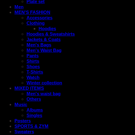
Plate set
Men
MEN'S FASHION
Accessories
Clothing
Hoodies
Hoodies & Sweatshirts
Jackets & Coats
Men's Bags
Men's Waist Bag
Pants
Shirts
Shoes
T-Shirts
Watch
Winter collection
MIXED ITEMS
Men's waist bag
Others
Music
Albums
Singles
Posters
SPORTS & ZYM
Sweaters