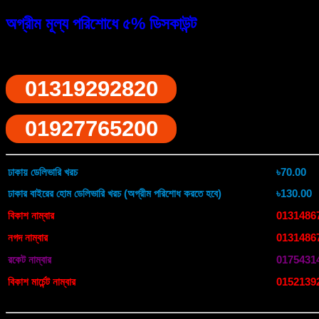
Waist
Bag(
অগ্রীম মূল্য পরিশোধে ৫% ডিসকাউন্ট
Black
Color)
quantity
ফোনে অর্ডারের জন্য ডায়াল করুন
01319292820
01927765200
ঢাকায় ডেলিভারি খরচ
৳70.00
ঢাকার বাইরের হোম ডেলিভারি খরচ (অগ্রীম পরিশোধ করতে হবে)
৳130.00
বিকাশ নাম্বার
0131486
নগদ নাম্বার
0131486
রকেট নাম্বার
0175431
বিকাশ মার্চেন্ট নাম্বার
0152139