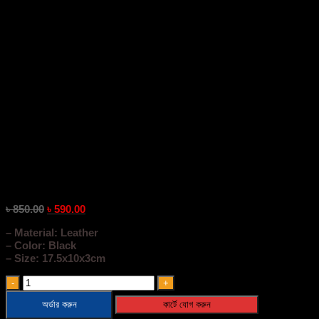
Retro Men’s Belt Waist Bag( B
৳
850.00
৳
590.00
– Material: Leather
– Color: Black
– Size: 17.5x10x3cm
Retro
Men’s
অর্ডার করুন
কার্টে যোগ করুন
Belt