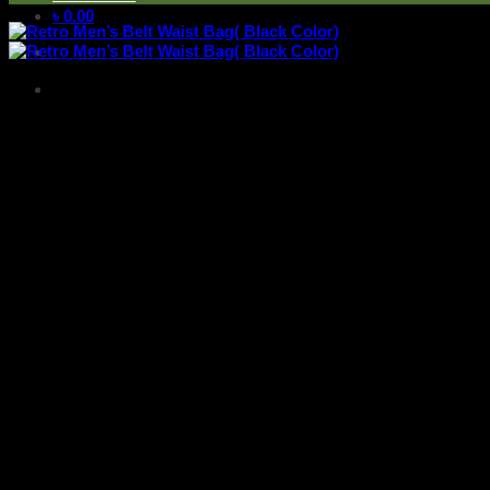
৳
0.00