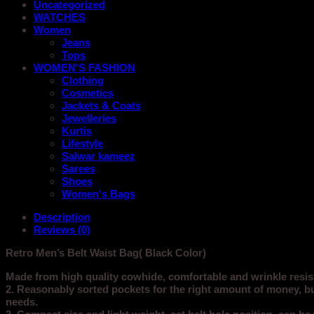
Uncategorized
WATCHES
Women
Jeans
Tops
WOMEN'S FASHION
Clothing
Cosmetics
Jackets & Coats
Jewelleries
Kurtis
Lifestyle
Salwar kameez
Sarees
Shoes
Women's Bags
Description
Reviews (0)
Retro Men’s Belt Waist Bag( Black Color)
Made from high quality cowhide, comfortable and wrinkle resista
2. Reasonably sorted pockets for the right amount of money, but
needs.