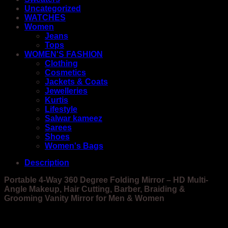
Uncategorized
WATCHES
Women
Jeans
Tops
WOMEN'S FASHION
Clothing
Cosmetics
Jackets & Coats
Jewelleries
Kurtis
Lifestyle
Salwar kameez
Sarees
Shoes
Women's Bags
Description
Portable 4-Way 360 Degree Folding Mirror – HD Multi-
Angle Makeup, Hair Cutting, Barber, Braiding &
Grooming Vanity Mirror for Men & Women
Key Features: