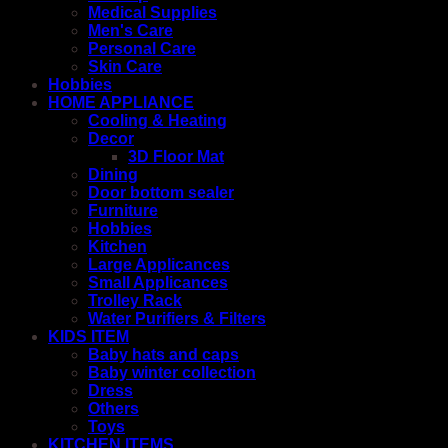
Medical Supplies
Men's Care
Personal Care
Skin Care
Hobbies
HOME APPLIANCE
Cooling & Heating
Decor
3D Floor Mat
Dining
Door bottom sealer
Furniture
Hobbies
Kitchen
Large Applicances
Small Applicances
Trolley Rack
Water Purifiers & Filters
KIDS ITEM
Baby hats and caps
Baby winter collection
Dress
Others
Toys
KITCHEN ITEMS