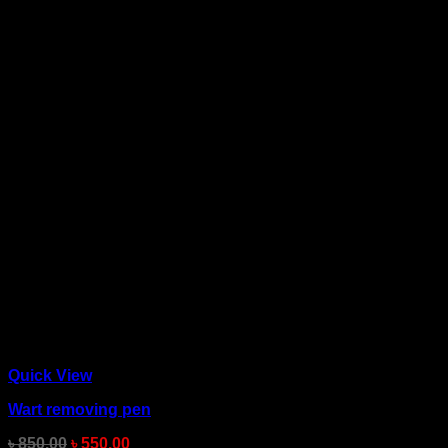
Quick View
Wart removing pen
৳
850.00
৳
550.00