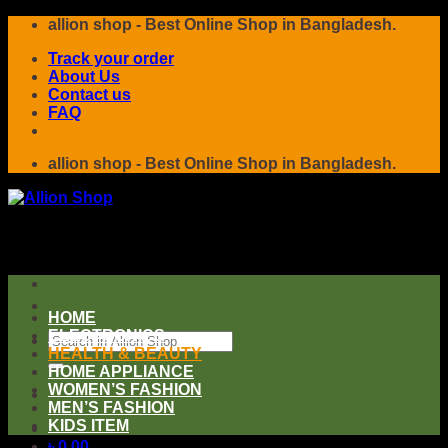
Skip
allion shop - Best Online Shop in Bangladesh.
to
Track your order
content
About Us
Contact us
FAQ
allion shop - Best Online Shop in Bangladesh.
HOME
ELECTRONICS
Search
HEALTH & BEAUTY
for:
HOME APPLIANCE
WOMEN’S FASHION
MEN’S FASHION
KIDS ITEM
৳
0.00