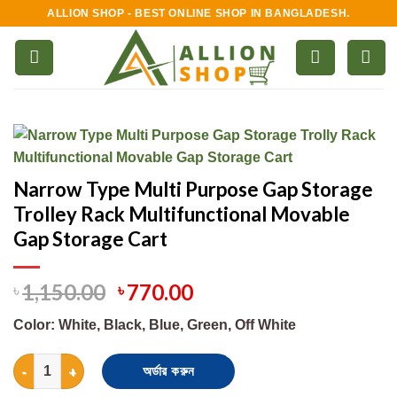
Skip
ALLION SHOP - BEST ONLINE SHOP IN BANGLADESH.
to
content
Narrow Type Multi Purpose Gap Storage
Trolley Rack Multifunctional Movable
Gap Storage Cart
৳
1,150.00
৳
770.00
Color: White, Black, Blue, Green, Off White
Narrow Type Multi Purpose Gap Storage Trolley Rack Multifunct
অর্ডার করুন