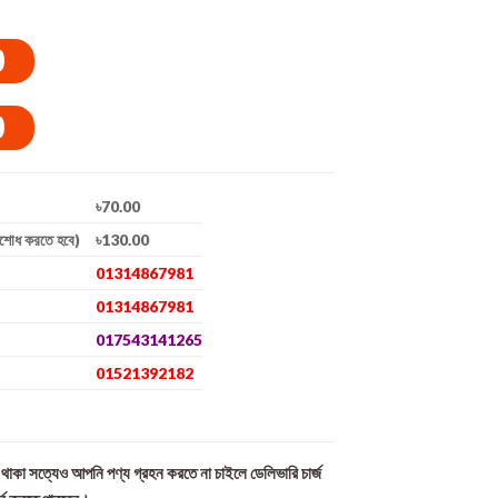
0
0
৳70.00
িশোধ করতে হবে)
৳130.00
01314867981
01314867981
017543141265
01521392182
ল থাকা সত্যেও আপনি পণ্য গ্রহন করতে না চাইলে ডেলিভারি চার্জ