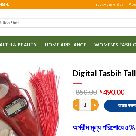
Track your order
Abo
DESH.
ALTH & BEAUTY
HOME APPLIANCE
WOMEN’S FASHI
Digital Tasbih Ta
850.00
490.00
৳
৳
Digital Tasbih Tally Counter wi
অর্ডার করুন
অগ্রীম মূল্য পরিশোধে ৫% 