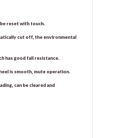
be reset with touch.
atically cut off, the environmental
ch has good fall resistance.
wheel is smooth, mute operation.
eading, can be cleared and