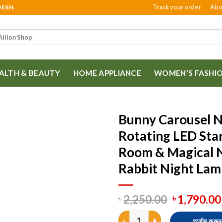
Track your order
Abo
DESH.
ALTH & BEAUTY
HOME APPLIANCE
WOMEN’S FASHI
Bunny Carousel Ni
Rotating LED Star
Room & Magical N
Rabbit Night Lam
2,250.00
1,790.00
৳
৳
Bunny Carousel Night Light Pro
অর্ডার করুন