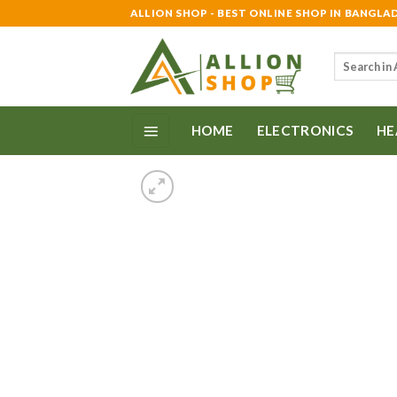
Skip
ALLION SHOP - BEST ONLINE SHOP IN BANGLA
to
content
Search
for:
HOME
ELECTRONICS
HE