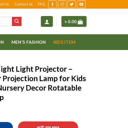
ut Us
Contact us
FAQ
৳
0.00
ON
MEN’S FASHION
KIDS ITEM
ght Light Projector –
 Projection Lamp for Kids
ursery Decor Rotatable
p
jector – Rotating LED Star Projection Lamp for Kids Room & Magica
কার্টে যোগ করুন