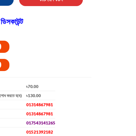
ডিসকাউন্ট
0
0
৳70.00
িশোধ করতে হবে)
৳130.00
01314867981
01314867981
017543141265
01521392182