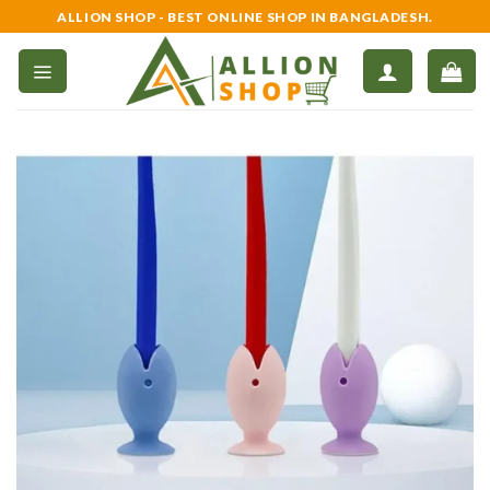
Skip
ALLION SHOP - BEST ONLINE SHOP IN BANGLADESH.
to
content