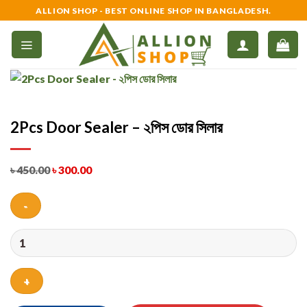
Skip
ALLION SHOP - BEST ONLINE SHOP IN BANGLADESH.
to
content
2Pcs Door Sealer – ২পিস ডোর সিলার
৳
450.00
৳
300.00
2Pcs
Door
Sealer
-
২পিস